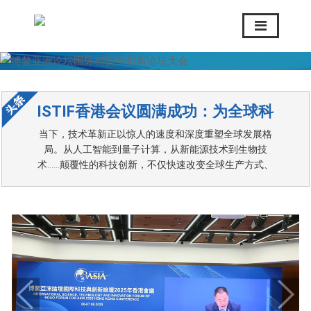
ISTIF香港会议圆满成功：为全球科
当下，技术革新正以惊人的速度和深度重塑全球发展格
技创新生态注入“博鳌动力”
局。从人工智能到量子计算，从新能源技术到生物技
术……颠覆性的科技创新，不仅快速改变全球生产方式、
经济模式以及社会结构，也加速了全球科技创新格局的动
态调整。
张军秘书长：中国等亚洲国家在科技
博鳌亚洲论坛国际科技与创新论坛2025年香港会议6月6
创新领域的作用越来越重要
日在香港会议展览中心开幕。6日下午，博鳌亚洲论坛秘
书长张军接受了人民日报、新华社、中新社、中国日报、
凤凰卫视等媒体联合采访。