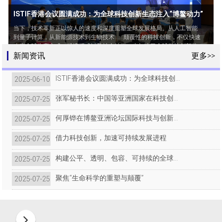
张军秘书长：中国等亚洲国家在科技创新领域的作用越来越重要
何厚铧在博鳌亚洲论坛国际科技与创
博鳌亚洲论坛国际科技与创新论坛2025年香港会议6月6日在香港会议展
览中心开幕。6日下午，博鳌亚洲论坛秘书长张军接受了人民日报、新华
当前，世界百年变局加速演进，新一轮科技革命和产业变
新论坛2025年香港会议全体大会上
社、中新社、中国日报、凤凰卫视等媒体联合采访。
革深入发展。人工智能、量子技术、生命科学等领域的突
新闻资讯
更多>>
的致辞
破，既为全球经济注入新动能，也带来技术鸿沟扩大、数
据安全风险、伦理争议等治理难题。科技发展的“双刃
ISTIF香港会议圆满成功：为全球科技创新生态注入“博鳌动力”
2025-06-10 17:29
剑”效应愈发突显，亟需我们以多边主义为基石，构建开
放、包容、公平的全球科技治理体系。
张军秘书长：中国等亚洲国家在科技创新领域的作用越来越重要
2025-07-25 17:18
借力科技创新，加速可持续发展进程
何厚铧在博鳌亚洲论坛国际科技与创新论坛2025年香港会议全体大会上的致辞
2025-07-25 17:14
6月7日，博鳌亚洲论坛国际科技与创新论坛2025年香港
会议期间，张军秘书长主持召开题为“科技创新：发力可
借力科技创新，加速可持续发展进程
2025-07-25 17:09
持续发展 加速2030议程”的分论坛
构建公平、透明、包容、可持续的全球科技治理机制
2025-07-25 17:07
聚焦“生命科学的重塑与颠覆”
2025-07-25 17:03
构建公平、透明、包容、可持续的全
6月7日，博鳌亚洲论坛国际科技与创新论坛2025年香港
球科技治理机制
会议举行题为“全球科技治理：向善、公平、开放、包